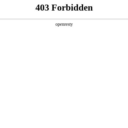
牌天地
预约品鉴
验，感受z6mg人生就是博汽车的驾乘动力，我们将根据
，以便更好为您提供试驾服务，信息提交成功后，服务中心
动与您联系！
1.选择您要驾驶的车型
全新一代 瑞虎9
瑞虎9X