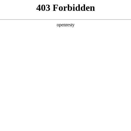
牌天地
全新一代 瑞虎9
瑞虎9X