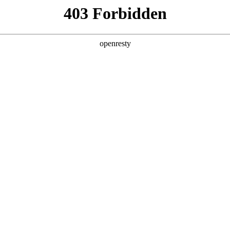
牌天地
全新一代 瑞虎9
瑞虎9X